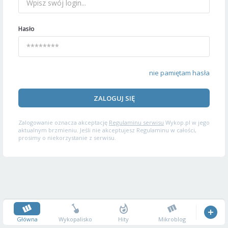
Hasło
nie pamiętam hasła
ZALOGUJ SIĘ
Zalogowanie oznacza akceptację
Regulaminu serwisu
Wykop.pl w jego
aktualnym brzmieniu. Jeśli nie akceptujesz Regulaminu w całości,
prosimy o niekorzystanie z serwisu.
Główna
Wykopalisko
Hity
Mikroblog