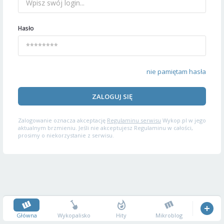
Hasło
nie pamiętam hasła
ZALOGUJ SIĘ
Zalogowanie oznacza akceptację
Regulaminu serwisu
Wykop.pl w jego
aktualnym brzmieniu. Jeśli nie akceptujesz Regulaminu w całości,
prosimy o niekorzystanie z serwisu.
Główna
Wykopalisko
Hity
Mikroblog