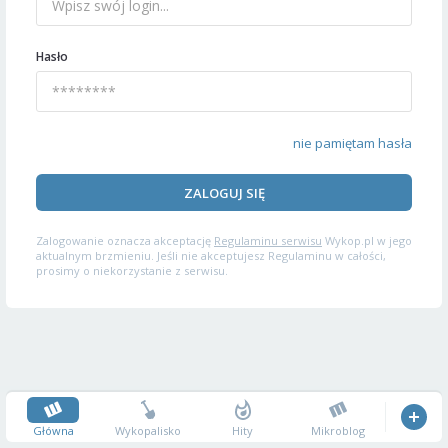
Hasło
nie pamiętam hasła
ZALOGUJ SIĘ
Zalogowanie oznacza akceptację
Regulaminu serwisu
Wykop.pl w jego
aktualnym brzmieniu. Jeśli nie akceptujesz Regulaminu w całości,
prosimy o niekorzystanie z serwisu.
Główna
Wykopalisko
Hity
Mikroblog