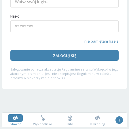
Hasło
nie pamiętam hasła
ZALOGUJ SIĘ
Zalogowanie oznacza akceptację
Regulaminu serwisu
Wykop.pl w jego
aktualnym brzmieniu. Jeśli nie akceptujesz Regulaminu w całości,
prosimy o niekorzystanie z serwisu.
Główna
Wykopalisko
Hity
Mikroblog