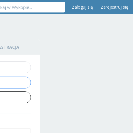
Zaloguj się
Zarejestruj się
ESTRACJA