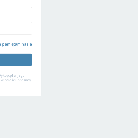
e pamiętam hasła
ykop.pl w jego
 w całości, prosimy