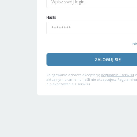
Hasło
ni
ZALOGUJ SIĘ
Zalogowanie oznacza akceptację
Regulaminu serwisu
W
aktualnym brzmieniu. Jeśli nie akceptujesz Regulaminu
o niekorzystanie z serwisu.