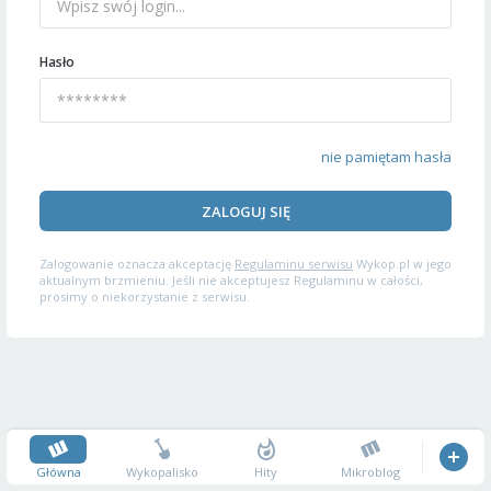
Hasło
nie pamiętam hasła
ZALOGUJ SIĘ
Zalogowanie oznacza akceptację
Regulaminu serwisu
Wykop.pl w jego
aktualnym brzmieniu. Jeśli nie akceptujesz Regulaminu w całości,
prosimy o niekorzystanie z serwisu.
Główna
Wykopalisko
Hity
Mikroblog