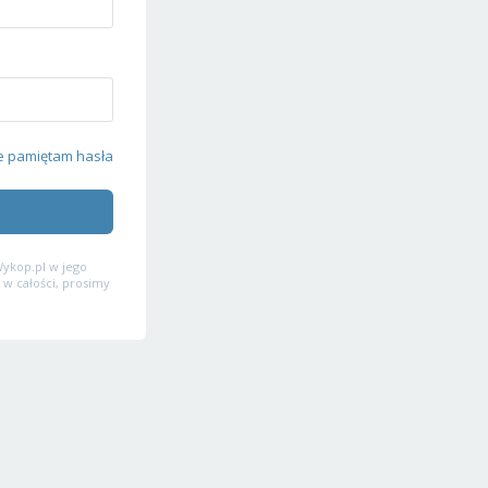
e pamiętam hasła
ykop.pl w jego
 w całości, prosimy