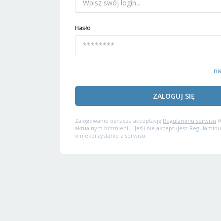
Hasło
ni
ZALOGUJ SIĘ
Zalogowanie oznacza akceptację
Regulaminu serwisu
W
aktualnym brzmieniu. Jeśli nie akceptujesz Regulaminu
o niekorzystanie z serwisu.