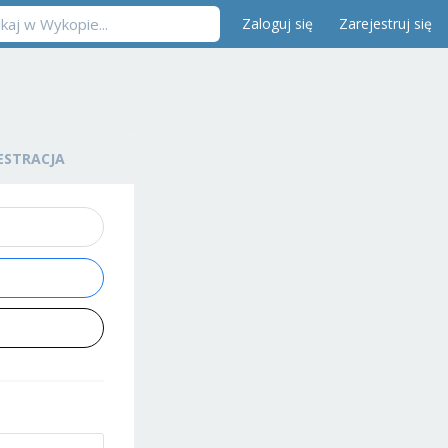
Zaloguj się
Zarejestruj się
ESTRACJA