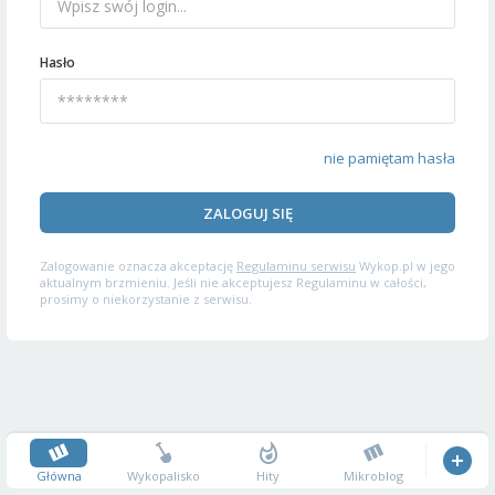
Hasło
nie pamiętam hasła
ZALOGUJ SIĘ
Zalogowanie oznacza akceptację
Regulaminu serwisu
Wykop.pl w jego
aktualnym brzmieniu. Jeśli nie akceptujesz Regulaminu w całości,
prosimy o niekorzystanie z serwisu.
Główna
Wykopalisko
Hity
Mikroblog