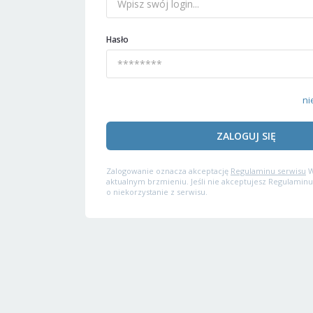
Hasło
ni
ZALOGUJ SIĘ
Zalogowanie oznacza akceptację
Regulaminu serwisu
W
aktualnym brzmieniu. Jeśli nie akceptujesz Regulaminu
o niekorzystanie z serwisu.