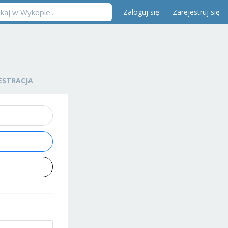
Zaloguj się
Zarejestruj się
ESTRACJA