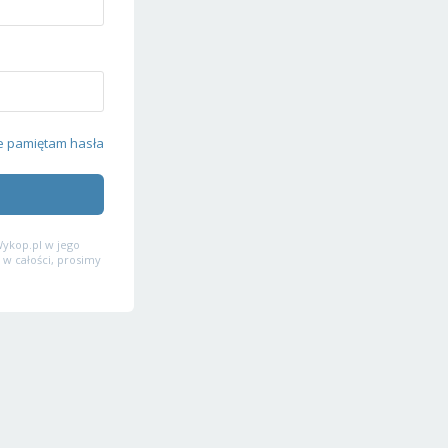
e pamiętam hasła
ykop.pl w jego
 w całości, prosimy