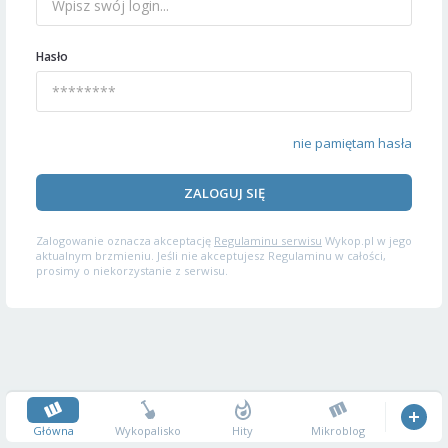
Hasło
nie pamiętam hasła
ZALOGUJ SIĘ
Zalogowanie oznacza akceptację
Regulaminu serwisu
Wykop.pl w jego
aktualnym brzmieniu. Jeśli nie akceptujesz Regulaminu w całości,
prosimy o niekorzystanie z serwisu.
Główna
Wykopalisko
Hity
Mikroblog