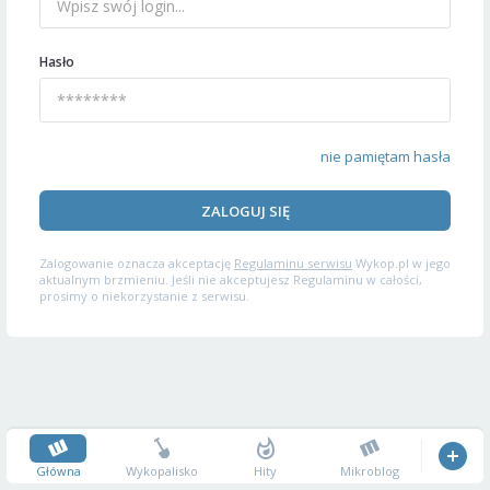
Hasło
nie pamiętam hasła
ZALOGUJ SIĘ
Zalogowanie oznacza akceptację
Regulaminu serwisu
Wykop.pl w jego
aktualnym brzmieniu. Jeśli nie akceptujesz Regulaminu w całości,
prosimy o niekorzystanie z serwisu.
Główna
Wykopalisko
Hity
Mikroblog