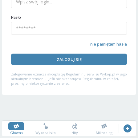
Hasło
nie pamiętam hasła
ZALOGUJ SIĘ
Zalogowanie oznacza akceptację
Regulaminu serwisu
Wykop.pl w jego
aktualnym brzmieniu. Jeśli nie akceptujesz Regulaminu w całości,
prosimy o niekorzystanie z serwisu.
Główna
Wykopalisko
Hity
Mikroblog