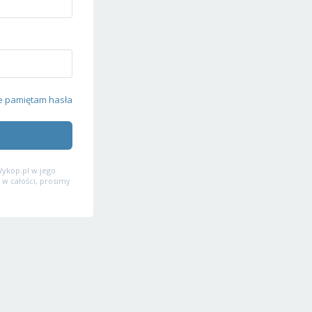
e pamiętam hasła
ykop.pl w jego
 w całości, prosimy