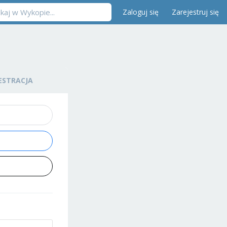
Zaloguj się
Zarejestruj się
ESTRACJA