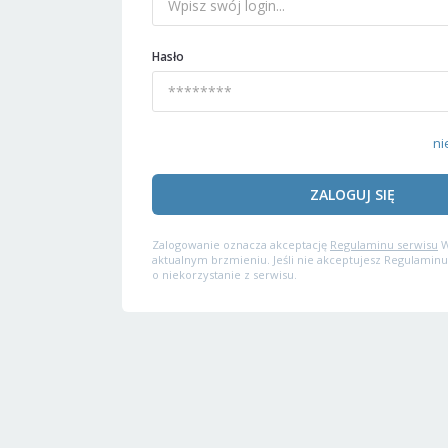
Hasło
ni
ZALOGUJ SIĘ
Zalogowanie oznacza akceptację
Regulaminu serwisu
W
aktualnym brzmieniu. Jeśli nie akceptujesz Regulaminu
o niekorzystanie z serwisu.