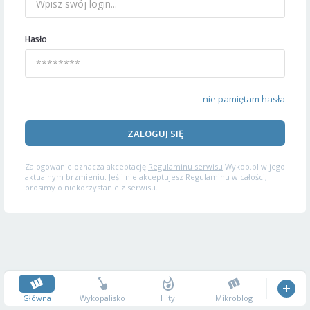
Hasło
nie pamiętam hasła
ZALOGUJ SIĘ
Zalogowanie oznacza akceptację
Regulaminu serwisu
Wykop.pl w jego
aktualnym brzmieniu. Jeśli nie akceptujesz Regulaminu w całości,
prosimy o niekorzystanie z serwisu.
Główna
Wykopalisko
Hity
Mikroblog