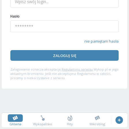
Hasło
nie pamiętam hasła
ZALOGUJ SIĘ
Zalogowanie oznacza akceptację
Regulaminu serwisu
Wykop.pl w jego
aktualnym brzmieniu. Jeśli nie akceptujesz Regulaminu w całości,
prosimy o niekorzystanie z serwisu.
Główna
Wykopalisko
Hity
Mikroblog