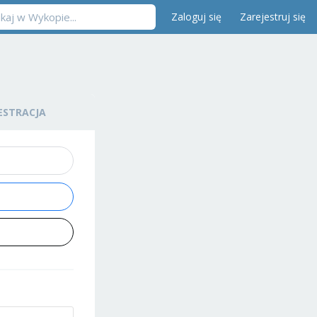
Zaloguj się
Zarejestruj się
ESTRACJA