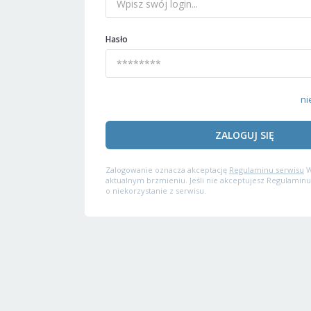
Hasło
ni
ZALOGUJ SIĘ
Zalogowanie oznacza akceptację
Regulaminu serwisu
W
aktualnym brzmieniu. Jeśli nie akceptujesz Regulaminu
o niekorzystanie z serwisu.