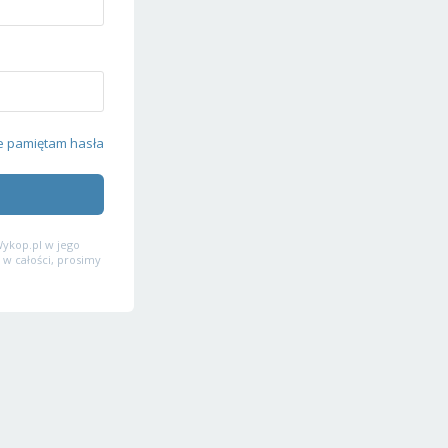
e pamiętam hasła
ykop.pl w jego
 w całości, prosimy