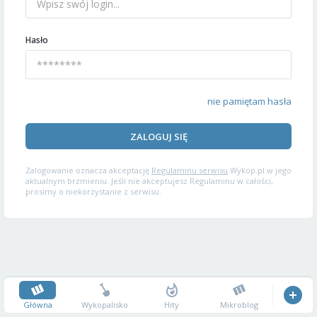
Hasło
nie pamiętam hasła
ZALOGUJ SIĘ
Zalogowanie oznacza akceptację
Regulaminu serwisu
Wykop.pl w jego
aktualnym brzmieniu. Jeśli nie akceptujesz Regulaminu w całości,
prosimy o niekorzystanie z serwisu.
Główna
Wykopalisko
Hity
Mikroblog