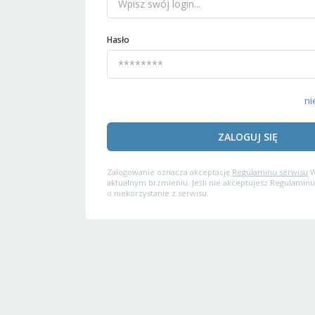
Hasło
ni
ZALOGUJ SIĘ
Zalogowanie oznacza akceptację
Regulaminu serwisu
W
aktualnym brzmieniu. Jeśli nie akceptujesz Regulaminu
o niekorzystanie z serwisu.