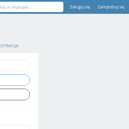
Zaloguj się
Zarejestruj się
ESTRACJA