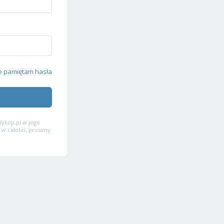
e pamiętam hasła
ykop.pl w jego
 w całości, prosimy