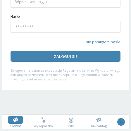
Hasło
nie pamiętam hasła
ZALOGUJ SIĘ
Zalogowanie oznacza akceptację
Regulaminu serwisu
Wykop.pl w jego
aktualnym brzmieniu. Jeśli nie akceptujesz Regulaminu w całości,
prosimy o niekorzystanie z serwisu.
Główna
Wykopalisko
Hity
Mikroblog