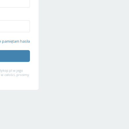
e pamiętam hasła
ykop.pl w jego
 w całości, prosimy