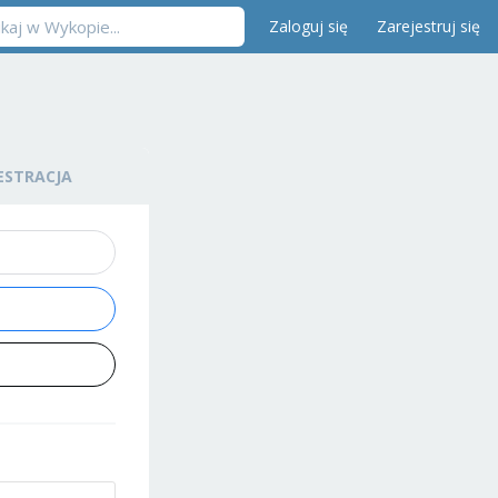
Zaloguj się
Zarejestruj się
ESTRACJA