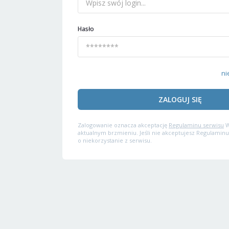
Hasło
ni
ZALOGUJ SIĘ
Zalogowanie oznacza akceptację
Regulaminu serwisu
W
aktualnym brzmieniu. Jeśli nie akceptujesz Regulaminu
o niekorzystanie z serwisu.