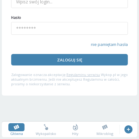
Hasło
nie pamiętam hasła
ZALOGUJ SIĘ
Zalogowanie oznacza akceptację
Regulaminu serwisu
Wykop.pl w jego
aktualnym brzmieniu. Jeśli nie akceptujesz Regulaminu w całości,
prosimy o niekorzystanie z serwisu.
Główna
Wykopalisko
Hity
Mikroblog