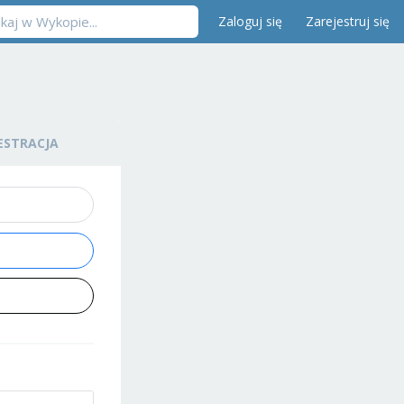
Zaloguj się
Zarejestruj się
ESTRACJA