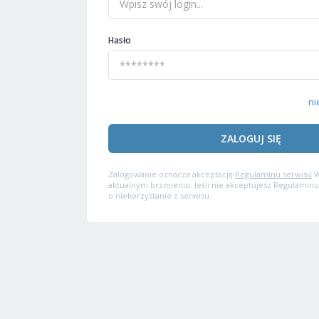
Hasło
ni
ZALOGUJ SIĘ
Zalogowanie oznacza akceptację
Regulaminu serwisu
W
aktualnym brzmieniu. Jeśli nie akceptujesz Regulaminu
o niekorzystanie z serwisu.