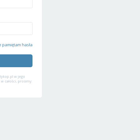
e pamiętam hasła
ykop.pl w jego
 w całości, prosimy