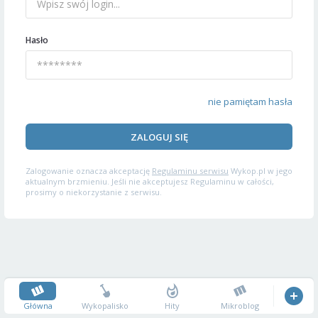
Hasło
nie pamiętam hasła
ZALOGUJ SIĘ
Zalogowanie oznacza akceptację
Regulaminu serwisu
Wykop.pl w jego
aktualnym brzmieniu. Jeśli nie akceptujesz Regulaminu w całości,
prosimy o niekorzystanie z serwisu.
Główna
Wykopalisko
Hity
Mikroblog