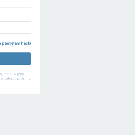
e pamiętam hasła
ykop.pl w jego
 w całości, prosimy