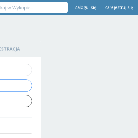
Zaloguj się
Zarejestruj się
ESTRACJA