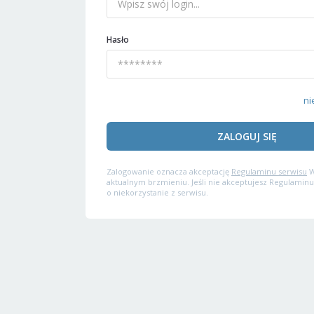
Hasło
ni
ZALOGUJ SIĘ
Zalogowanie oznacza akceptację
Regulaminu serwisu
W
aktualnym brzmieniu. Jeśli nie akceptujesz Regulaminu
o niekorzystanie z serwisu.