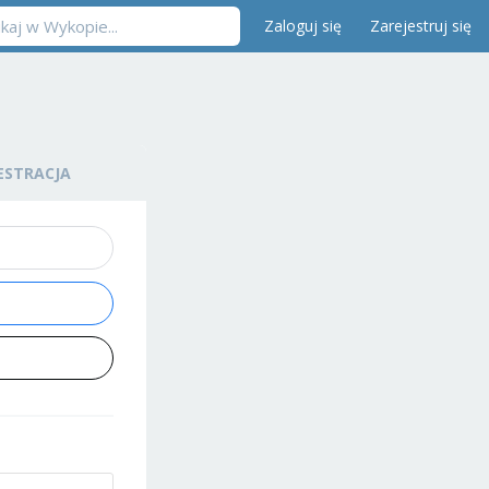
Zaloguj się
Zarejestruj się
ESTRACJA