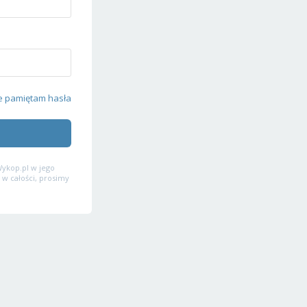
e pamiętam hasła
ykop.pl w jego
 w całości, prosimy