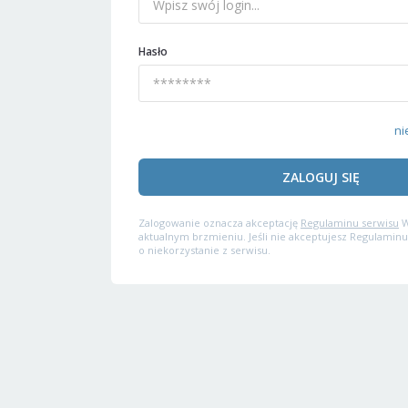
Hasło
ni
ZALOGUJ SIĘ
Zalogowanie oznacza akceptację
Regulaminu serwisu
W
aktualnym brzmieniu. Jeśli nie akceptujesz Regulaminu
o niekorzystanie z serwisu.