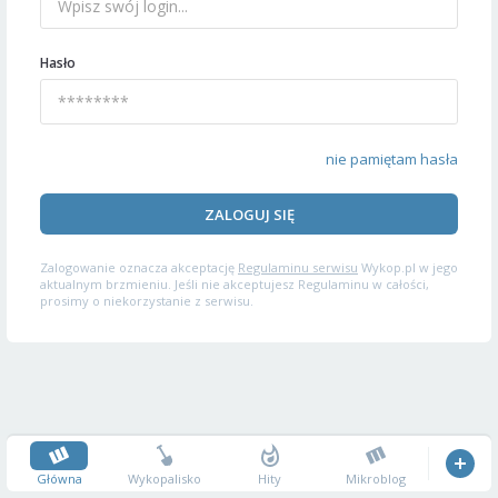
Hasło
nie pamiętam hasła
ZALOGUJ SIĘ
Zalogowanie oznacza akceptację
Regulaminu serwisu
Wykop.pl w jego
aktualnym brzmieniu. Jeśli nie akceptujesz Regulaminu w całości,
prosimy o niekorzystanie z serwisu.
Główna
Wykopalisko
Hity
Mikroblog