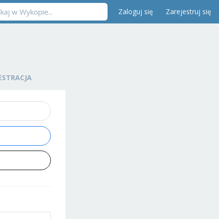
Zaloguj się
Zarejestruj się
ESTRACJA