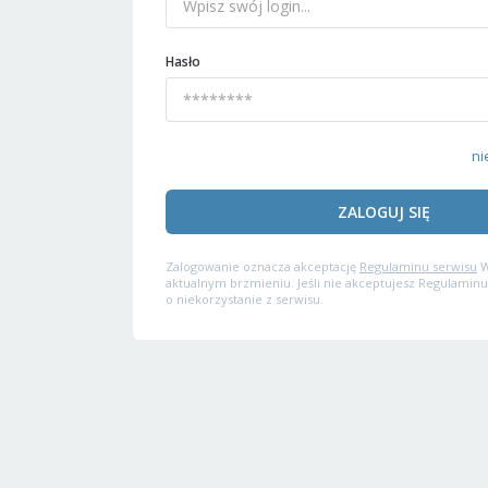
Hasło
ni
ZALOGUJ SIĘ
Zalogowanie oznacza akceptację
Regulaminu serwisu
W
aktualnym brzmieniu. Jeśli nie akceptujesz Regulaminu
o niekorzystanie z serwisu.