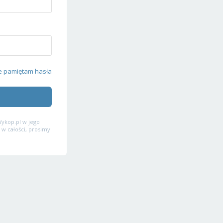
e pamiętam hasła
ykop.pl w jego
 w całości, prosimy