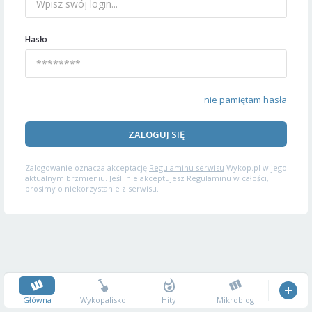
Hasło
nie pamiętam hasła
ZALOGUJ SIĘ
Zalogowanie oznacza akceptację
Regulaminu serwisu
Wykop.pl w jego
aktualnym brzmieniu. Jeśli nie akceptujesz Regulaminu w całości,
prosimy o niekorzystanie z serwisu.
Główna
Wykopalisko
Hity
Mikroblog