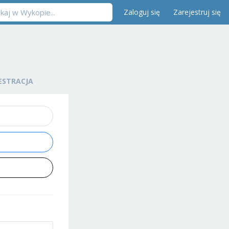
Zaloguj się
Zarejestruj się
ESTRACJA