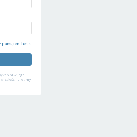
e pamiętam hasła
ykop.pl w jego
 w całości, prosimy