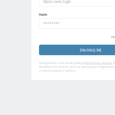
Hasło
ni
ZALOGUJ SIĘ
Zalogowanie oznacza akceptację
Regulaminu serwisu
W
aktualnym brzmieniu. Jeśli nie akceptujesz Regulaminu
o niekorzystanie z serwisu.