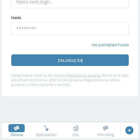
Hasło
nie pamiętam hasła
ZALOGUJ SIĘ
Zalogowanie oznacza akceptację
Regulaminu serwisu
Wykop.pl w jego
aktualnym brzmieniu. Jeśli nie akceptujesz Regulaminu w całości,
prosimy o niekorzystanie z serwisu.
Główna
Wykopalisko
Hity
Mikroblog