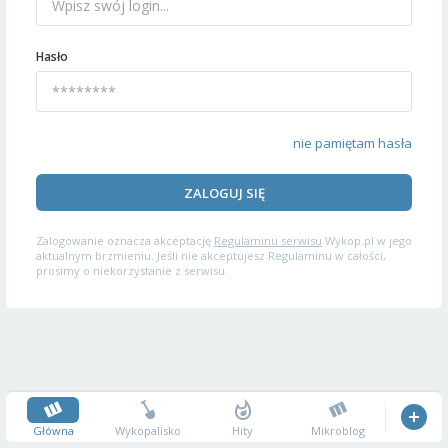
Hasło
nie pamiętam hasła
ZALOGUJ SIĘ
Zalogowanie oznacza akceptację
Regulaminu serwisu
Wykop.pl w jego
aktualnym brzmieniu. Jeśli nie akceptujesz Regulaminu w całości,
prosimy o niekorzystanie z serwisu.
Główna
Wykopalisko
Hity
Mikroblog