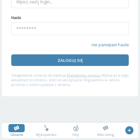
Hasło
nie pamiętam hasła
ZALOGUJ SIĘ
Zalogowanie oznacza akceptację
Regulaminu serwisu
Wykop.pl w jego
aktualnym brzmieniu. Jeśli nie akceptujesz Regulaminu w całości,
prosimy o niekorzystanie z serwisu.
Główna
Wykopalisko
Hity
Mikroblog