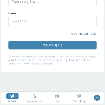
Hasło
nie pamiętam hasła
ZALOGUJ SIĘ
Zalogowanie oznacza akceptację
Regulaminu serwisu
Wykop.pl w jego
aktualnym brzmieniu. Jeśli nie akceptujesz Regulaminu w całości,
prosimy o niekorzystanie z serwisu.
Główna
Wykopalisko
Hity
Mikroblog