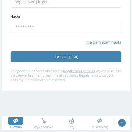
Hasło
nie pamiętam hasła
ZALOGUJ SIĘ
Zalogowanie oznacza akceptację
Regulaminu serwisu
Wykop.pl w jego
aktualnym brzmieniu. Jeśli nie akceptujesz Regulaminu w całości,
prosimy o niekorzystanie z serwisu.
Główna
Wykopalisko
Hity
Mikroblog