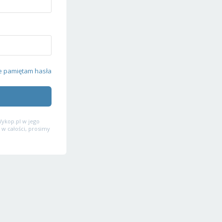
e pamiętam hasła
ykop.pl w jego
 w całości, prosimy