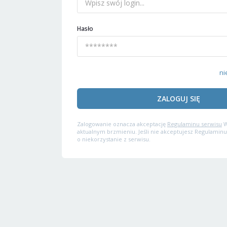
Hasło
ni
ZALOGUJ SIĘ
Zalogowanie oznacza akceptację
Regulaminu serwisu
W
aktualnym brzmieniu. Jeśli nie akceptujesz Regulaminu
o niekorzystanie z serwisu.