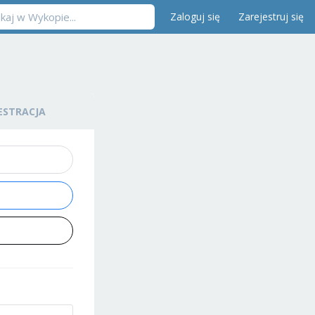
Zaloguj się
Zarejestruj się
ESTRACJA