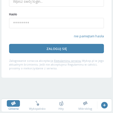
Hasło
nie pamiętam hasła
ZALOGUJ SIĘ
Zalogowanie oznacza akceptację
Regulaminu serwisu
Wykop.pl w jego
aktualnym brzmieniu. Jeśli nie akceptujesz Regulaminu w całości,
prosimy o niekorzystanie z serwisu.
Główna
Wykopalisko
Hity
Mikroblog