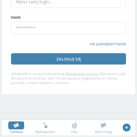
Hasło
nie pamiętam hasła
ZALOGUJ SIĘ
Zalogowanie oznacza akceptację
Regulaminu serwisu
Wykop.pl w jego
aktualnym brzmieniu. Jeśli nie akceptujesz Regulaminu w całości,
prosimy o niekorzystanie z serwisu.
Główna
Wykopalisko
Hity
Mikroblog