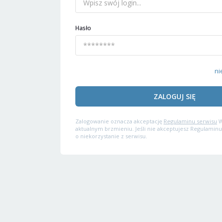
Hasło
ni
ZALOGUJ SIĘ
Zalogowanie oznacza akceptację
Regulaminu serwisu
W
aktualnym brzmieniu. Jeśli nie akceptujesz Regulaminu
o niekorzystanie z serwisu.