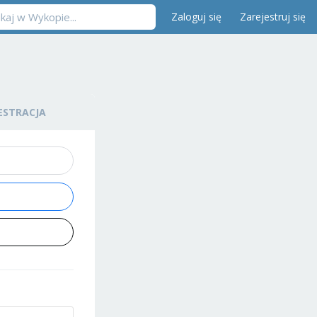
Zaloguj się
Zarejestruj się
ESTRACJA