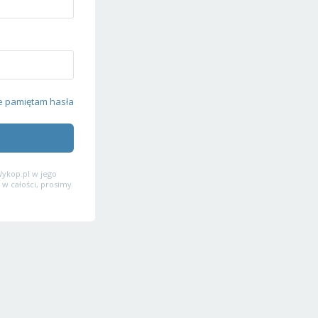
e pamiętam hasła
ykop.pl w jego
 w całości, prosimy