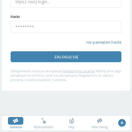
Hasło
nie pamiętam hasła
ZALOGUJ SIĘ
Zalogowanie oznacza akceptację
Regulaminu serwisu
Wykop.pl w jego
aktualnym brzmieniu. Jeśli nie akceptujesz Regulaminu w całości,
prosimy o niekorzystanie z serwisu.
Główna
Wykopalisko
Hity
Mikroblog