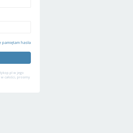
e pamiętam hasła
ykop.pl w jego
 w całości, prosimy