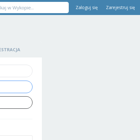
Zaloguj się
Zarejestruj się
ESTRACJA