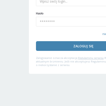
Hasło
ni
ZALOGUJ SIĘ
Zalogowanie oznacza akceptację
Regulaminu serwisu
W
aktualnym brzmieniu. Jeśli nie akceptujesz Regulaminu
o niekorzystanie z serwisu.