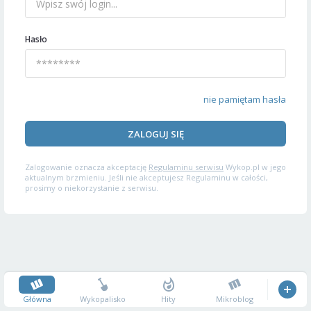
Hasło
nie pamiętam hasła
ZALOGUJ SIĘ
Zalogowanie oznacza akceptację
Regulaminu serwisu
Wykop.pl w jego
aktualnym brzmieniu. Jeśli nie akceptujesz Regulaminu w całości,
prosimy o niekorzystanie z serwisu.
Główna
Wykopalisko
Hity
Mikroblog