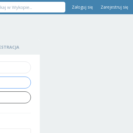
Zaloguj się
Zarejestruj się
ESTRACJA