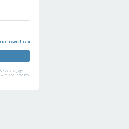
e pamiętam hasła
ykop.pl w jego
 w całości, prosimy