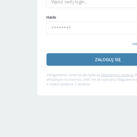
Hasło
ni
ZALOGUJ SIĘ
Zalogowanie oznacza akceptację
Regulaminu serwisu
W
aktualnym brzmieniu. Jeśli nie akceptujesz Regulaminu
o niekorzystanie z serwisu.