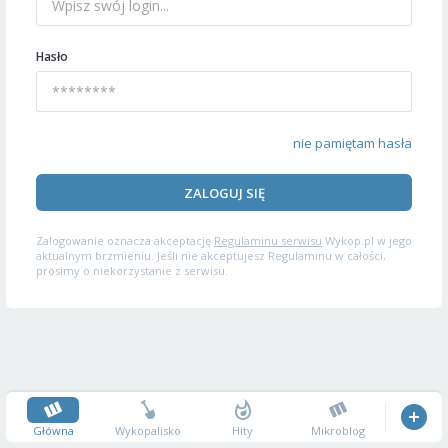
Hasło
nie pamiętam hasła
ZALOGUJ SIĘ
Zalogowanie oznacza akceptację
Regulaminu serwisu
Wykop.pl w jego
aktualnym brzmieniu. Jeśli nie akceptujesz Regulaminu w całości,
prosimy o niekorzystanie z serwisu.
Główna
Wykopalisko
Hity
Mikroblog