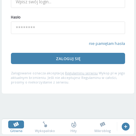
Hasło
nie pamiętam hasła
ZALOGUJ SIĘ
Zalogowanie oznacza akceptację
Regulaminu serwisu
Wykop.pl w jego
aktualnym brzmieniu. Jeśli nie akceptujesz Regulaminu w całości,
prosimy o niekorzystanie z serwisu.
Główna
Wykopalisko
Hity
Mikroblog