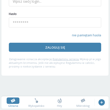
Hasło
nie pamiętam hasła
ZALOGUJ SIĘ
Zalogowanie oznacza akceptację
Regulaminu serwisu
Wykop.pl w jego
aktualnym brzmieniu. Jeśli nie akceptujesz Regulaminu w całości,
prosimy o niekorzystanie z serwisu.
Główna
Wykopalisko
Hity
Mikroblog