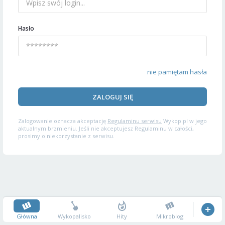
Hasło
nie pamiętam hasła
ZALOGUJ SIĘ
Zalogowanie oznacza akceptację
Regulaminu serwisu
Wykop.pl w jego
aktualnym brzmieniu. Jeśli nie akceptujesz Regulaminu w całości,
prosimy o niekorzystanie z serwisu.
Główna
Wykopalisko
Hity
Mikroblog