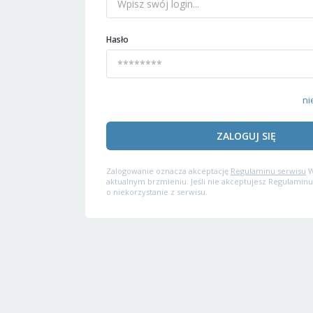
Hasło
ni
ZALOGUJ SIĘ
Zalogowanie oznacza akceptację
Regulaminu serwisu
W
aktualnym brzmieniu. Jeśli nie akceptujesz Regulaminu
o niekorzystanie z serwisu.