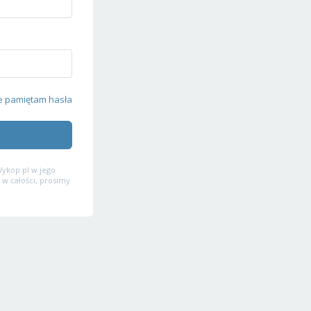
e pamiętam hasła
ykop.pl w jego
 w całości, prosimy