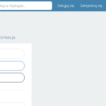
Zaloguj się
Zarejestruj się
ESTRACJA