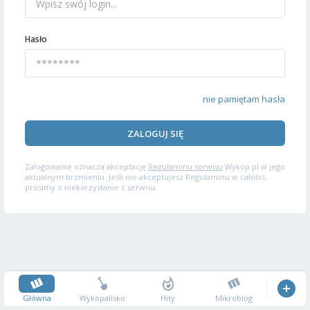
Hasło
nie pamiętam hasła
ZALOGUJ SIĘ
Zalogowanie oznacza akceptację
Regulaminu serwisu
Wykop.pl w jego
aktualnym brzmieniu. Jeśli nie akceptujesz Regulaminu w całości,
prosimy o niekorzystanie z serwisu.
Główna
Wykopalisko
Hity
Mikroblog