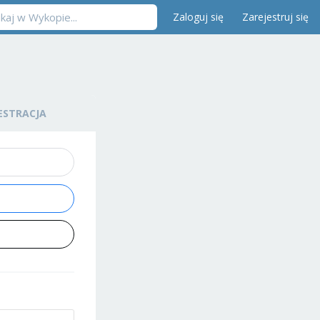
Zaloguj się
Zarejestruj się
ESTRACJA