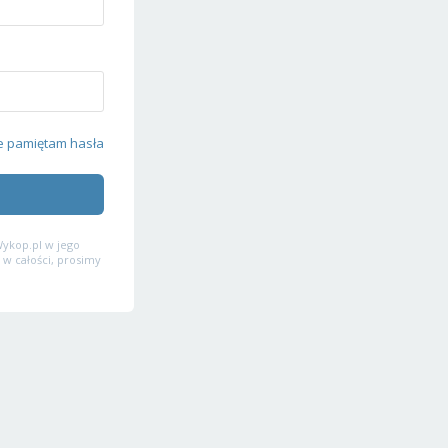
e pamiętam hasła
ykop.pl w jego
 w całości, prosimy