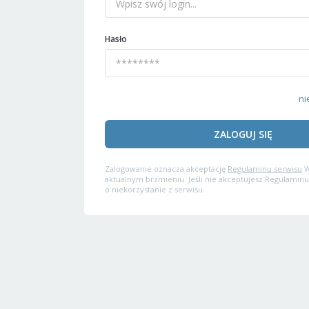
Hasło
ni
ZALOGUJ SIĘ
Zalogowanie oznacza akceptację
Regulaminu serwisu
W
aktualnym brzmieniu. Jeśli nie akceptujesz Regulaminu
o niekorzystanie z serwisu.