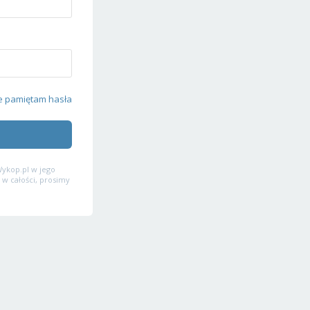
e pamiętam hasła
ykop.pl w jego
 w całości, prosimy