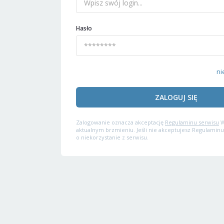
Hasło
ni
ZALOGUJ SIĘ
Zalogowanie oznacza akceptację
Regulaminu serwisu
W
aktualnym brzmieniu. Jeśli nie akceptujesz Regulaminu
o niekorzystanie z serwisu.