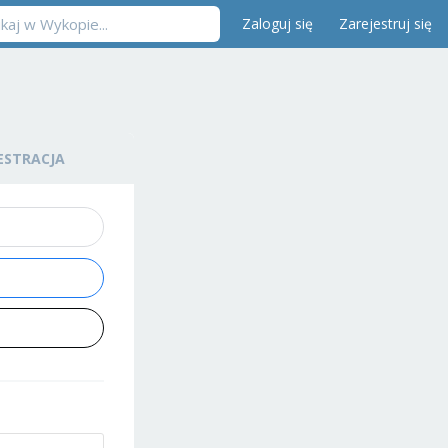
Zaloguj się
Zarejestruj się
ESTRACJA